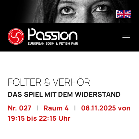
FOLTER & VERHÖR
DAS SPIEL MIT DEM WIDERSTAND
Nr. 027
|
Raum 4
|
08.11.2025 von
19:15 bis 22:15 Uhr