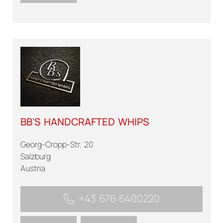
BB’S HANDCRAFTED WHIPS
Georg-Cropp-Str. 20
Salzburg
Austria
+43 676 6400220