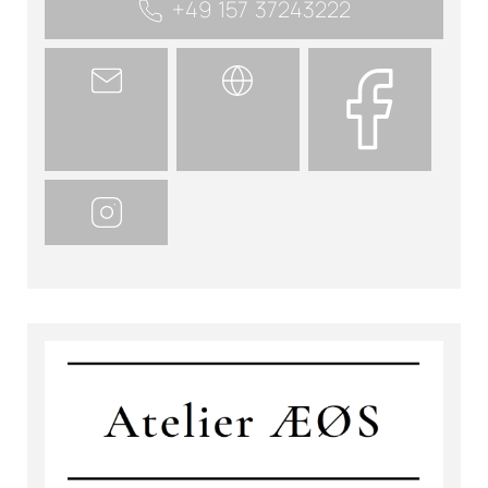
+49 157 37243222