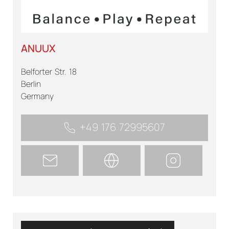
ANUUX
Belforter Str. 18
Berlin
Germany
+49 176 72995607