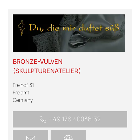
BRONZE-VULVEN
(SKULPTURENATELIER)
Freihof 31
Freiamt
Germany
+49 176 40036132