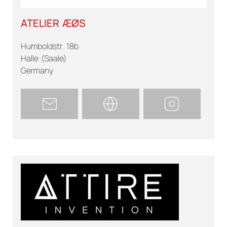
ATELIER ÆØS
Humboldstr. 18b
Halle (Saale)
Germany