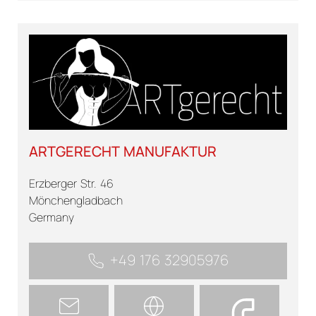
ARTGERECHT MANUFAKTUR
Erzberger Str. 46
Mönchengladbach
Germany
+49 176 32905976