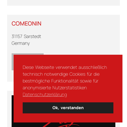
COMEONIN
31157 Sarstedt
Germany
Diese Webseite verwendet ausschließlich
technisch notwendige Cookies für die
bestmögliche Funktionalität sowie für
anonymisierte Nutzerstatistiken
Datenschutzerklärung
Ok, verstanden