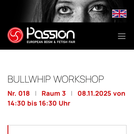
BULLWHIP WORKSHOP
Nr. 018
|
Raum 3
|
08.11.2025 von
14:30 bis 16:30 Uhr