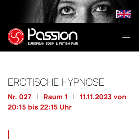
EROTISCHE HYPNOSE
Nr. 027
|
Raum 1
|
11.11.2023 von
20:15 bis 22:15 Uhr